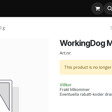
0 g
WorkingDog M
Art.nr:
This product is no longer 
Villkor
Frakt tillkommer
Eventuella rabatt-koder dra