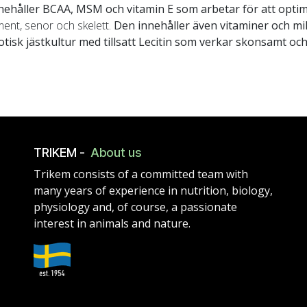
nnehåller BCAA, MSM och vitamin E som arbetar för att opt
ent, senor och skelett.
Den innehåller även vitaminer och mi
iotisk jästkultur med tillsatt Lecitin som verkar skonsamt 
TRIKEM -
About us
Trikem consists of a committed team with
many years of experience in nutrition, biology,
physiology and, of course, a passionate
interest in animals and nature.