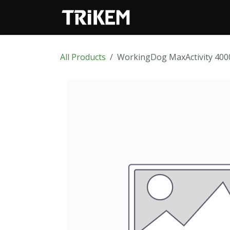
Skip to Content
Shop
All Products
WorkingDog MaxActivity 400