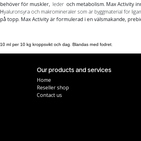
behöver för muskler,
leder
och metabolism. Max Activity i
H
yaluronsyra och makromineraler som är byggmaterial för ligam
på topp. Max Activity är formulerad i en välsmakande, preb
10 ml per 10 kg kroppsvikt och dag. Blandas med fodret.
Our products and services
Home
Reseller shop
Contact us