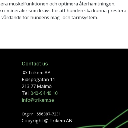
imera muskelfunktionen och optimera återhämtningen.
kromineraler som krävs för att hunden ska kunna prestera
och vårdande för hundens mag- och tarmsystem.
Contact us
© Trikem AB
Ridspögatan 11
213 77 Malmö
Tel.
040-94 40 10
info@trikem.se
Org.nr
556387-7231
Copyright
Trikem AB