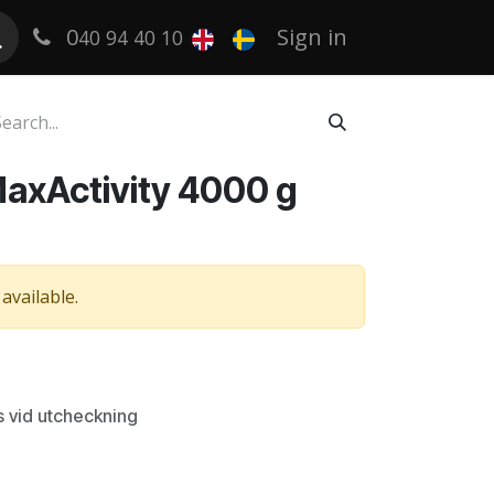
0
Sign in
40 94 40 10
axActivity 4000 g
available.
s vid utcheckning