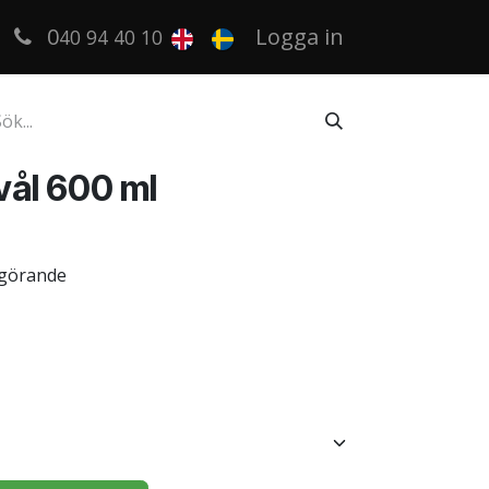
0
Logga in
40 94 40 10
ål 600 ml
kgörande