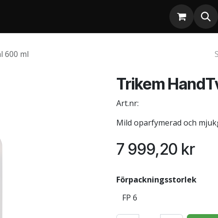
l 600 ml
Trikem HandTv
Art.nr:
Mild oparfymerad och mju
7 999,20
kr
Förpackningsstorlek