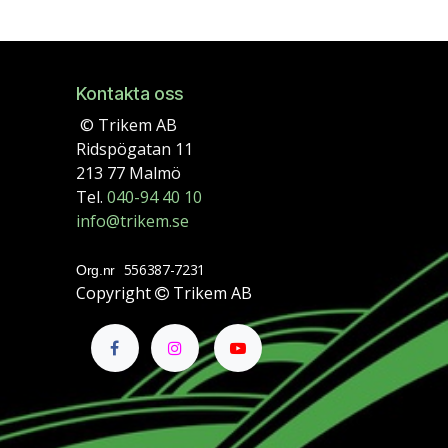
Kontakta oss
© Trikem AB
Ridspögatan 11
213 77 Malmö
Tel.
040-94 40 10
info@trikem.se
556387-7231
Org.nr
Copyright
Trikem AB