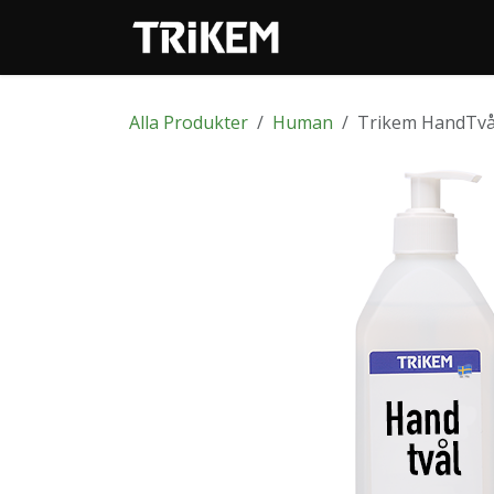
Hoppa till innehåll
Webbutik
Alla Produkter
Human
Trikem HandTvå