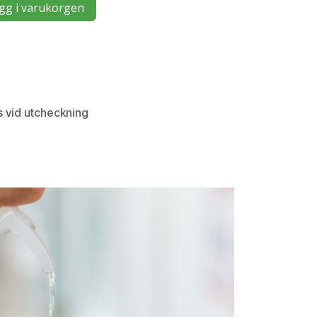
gg i varukorgen
s vid utcheckning