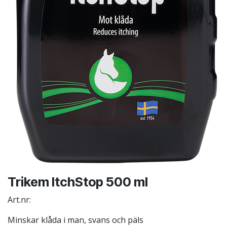
Trikem ItchStop 500 ml
Art.nr:
Minskar klåda i man, svans och päls