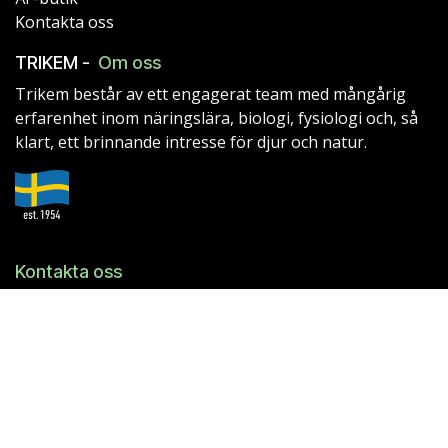
Kontakta oss
TRIKEM -
Om oss
Trikem består av ett engagerat team med mångårig
erfarenhet inom näringslära, biologi, fysiologi och, så
klart, ett brinnande intresse för djur och natur.
Kontakta oss
© Trikem AB
Ridspögatan 11
213 77 Malmö
Tel.
040-94 40 10
info@trikem.se
556387-7231
Org.nr