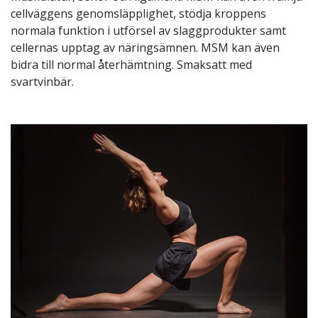
cellväggens genomsläpplighet, stödja kroppens
normala funktion i utförsel av slaggprodukter samt
cellernas upptag av näringsämnen. MSM kan även
bidra till normal återhämtning. Smaksatt med
svartvinbär.