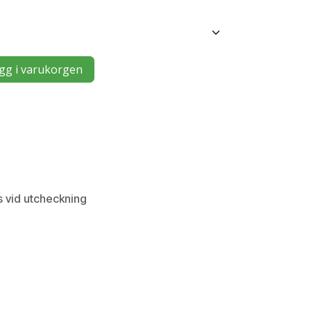
gg i varukorgen
s vid utcheckning