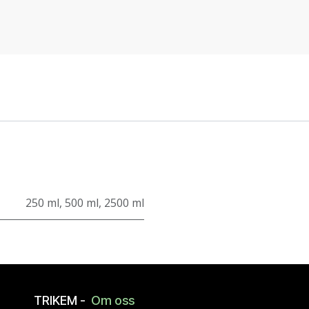
250 ml
,
500 ml
,
2500 ml
TRIKEM -
Om oss