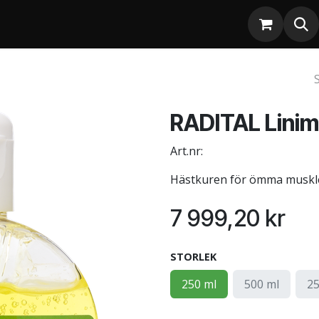
RADITAL Lini
Art.nr:
Hästkuren för ömma muskl
7 999,20
kr
STORLEK
250 ml
500 ml
25