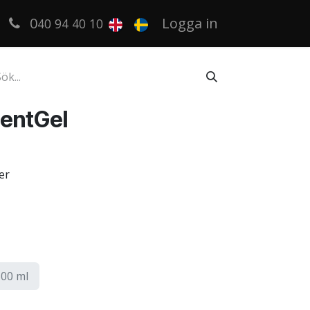
0
Logga in
40 94 40 10
mentGel
er
00 ml