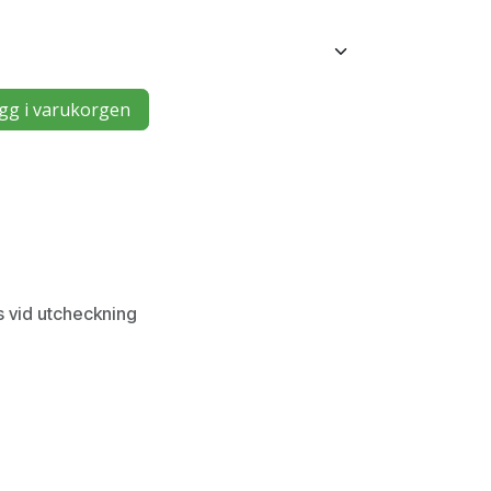
gg i varukorgen
s vid utcheckning