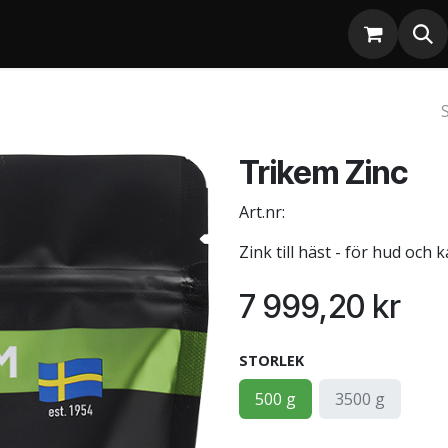
Trikem Zinc
Art.nr:
Zink till häst - för hud och 
7 999,20
kr
STORLEK
500 g
3500 g