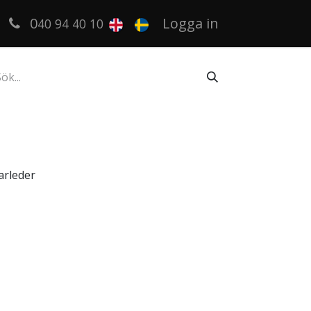
0
Logga in
40 94 40 10
karleder